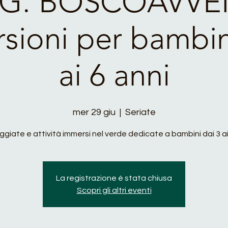
UG. BOSCOAVV
rsioni per bambin
ai 6 anni
mer 29 giu
  |  
Seriate
giate e attività immersi nel verde dedicate a bambini dai 3 ai
La registrazione è stata chiusa
Scopri gli altri eventi