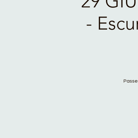
29 GI
- Escu
Passeg