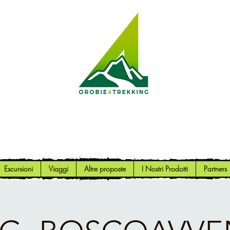
Orobie4Trekking
Natura e Outdoor alla portata di tutti
Escursioni
Viaggi
Altre proposte
I Nostri Prodotti
Partners