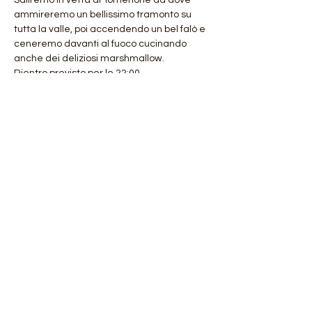
Saliremo in vetta al Tomenone da dove 
ammireremo un bellissimo tramonto su 
tutta la valle, poi accendendo un bel falò e 
ceneremo davanti al fuoco cucinando 
anche dei deliziosi marshmallow.
Rientro previsto per le 22:00.
Cena al sacco.
Costo dell'iniziativa comprensivo di Guida 
e Assicurazione euro 15 a ragazzo.
Mostra di più
Condividi questo evento
Orobie4Trekking