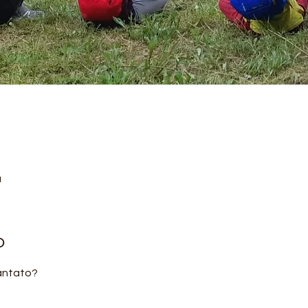
a
o
cantato?