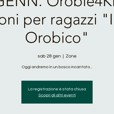
GENN. Orobie4Ki
oni per ragazzi "
Orobico"
sab 28 gen
  |  
Zone
Oggi andremo in un bosco incantato...
La registrazione è stata chiusa
Scopri gli altri eventi