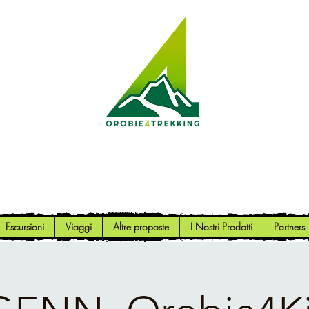
Orobie4Trekking
Natura e Outdoor alla portata di tutti
Escursioni
Viaggi
Altre proposte
I Nostri Prodotti
Partners