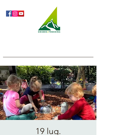
Orobie4Trekking
Natura e Outdoor alla portata di tutti
19 lug.