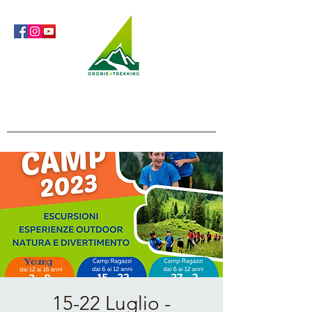
Orobie4Trekking
Natura e Outdoor alla portata di tutti
15-22 Luglio -