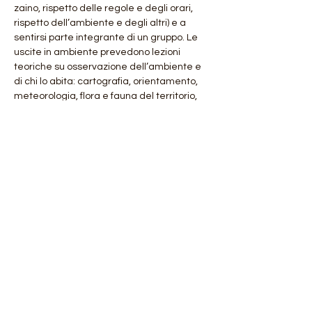
zaino, rispetto delle regole e degli orari, 
rispetto dell’ambiente e degli altri) e a 
sentirsi parte integrante di un gruppo. Le 
uscite in ambiente prevedono lezioni 
teoriche su osservazione dell’ambiente e 
di chi lo abita: cartografia, orientamento, 
meteorologia, flora e fauna del territorio, 
geologia e sopravvivenza/primo soccorso.
STRUTTURA GIORNATA: Colazione e 
uscita pratica in ambiente con pranzo al 
sacco (preparato dalla…
Mostra di più
Condividi questo evento